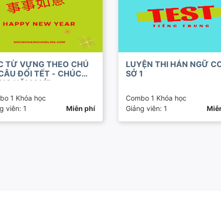
C TỪ VỰNG THEO CHỦ
LUYỆN THI HÁN NGỮ C
CÂU ĐỐI TẾT - CHÚC
SỞ 1
NG NĂM MỚI
bo 1 Khóa học
Combo 1 Khóa học
g viên: 1
Miễn phí
Giảng viên: 1
Miễ