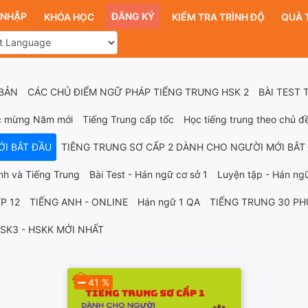
 NHẬP
ĐĂNG KÝ
KHÓA HỌC
KIỂM TRA TRÌNH ĐỘ
QUÀ 
 BẢN
CÁC CHỦ ĐIỂM NGỮ PHÁP TIẾNG TRUNG HSK 2
BÀI TEST 
úc mừng Năm mới
Tiếng Trung cấp tốc
Học tiếng trung theo chủ đ
ỚI BẮT ĐẦU
TIÊNG TRUNG SƠ CẤP 2 DÀNH CHO NGƯỜI MỚI BẮT
nh và Tiếng Trung
Bài Test - Hán ngữ cơ sở 1
Luyện tập - Hán ngữ 
P 12
TIẾNG ANH - ONLINE
Hán ngữ 1 QA
TIẾNG TRUNG 30 PH
HSK3 - HSKK MỚI NHẤT
41 %