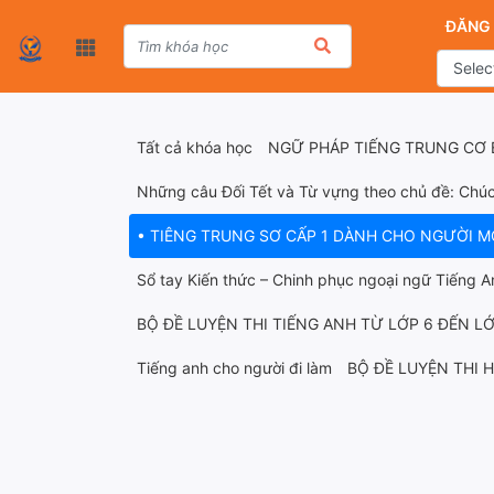
ĐĂNG
Tất cả khóa học
NGỮ PHÁP TIẾNG TRUNG CƠ
Những câu Đối Tết và Từ vựng theo chủ đề: Ch
• TIÊNG TRUNG SƠ CẤP 1 DÀNH CHO NGƯỜI M
Sổ tay Kiến thức – Chinh phục ngoại ngữ Tiếng A
BỘ ĐỀ LUYỆN THI TIẾNG ANH TỪ LỚP 6 ĐẾN LỚ
Tiếng anh cho người đi làm
BỘ ĐỀ LUYỆN THI 