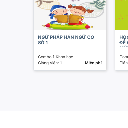
NGỮ PHÁP HÁN NGỮ CƠ
HỌ
SỞ 1
ĐỀ 
MỪ
Combo 1 Khóa học
Com
Giảng viên: 1
Miễn phí
Giản