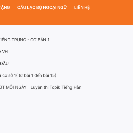
TẶNG
CÂU LẠC BỘ NGOẠI NGỮ
LIÊN HỆ
TIẾNG TRUNG - CƠ BẢN 1
ề VH
 ĐẦU
cơ sở 1( từ bài 1 đến bài 15)
ÚT MỖI NGÀY
Luyện thi Topik Tiếng Hàn