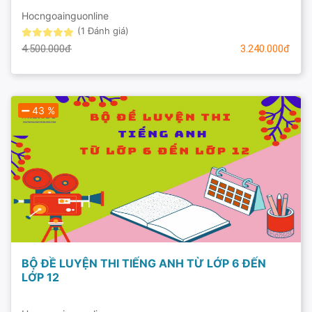
Hocngoainguonline
(1 Đánh giá)
4.500.000đ
3.240.000đ
43 %
BỘ ĐỀ LUYỆN THI TIẾNG ANH TỪ LỚP 6 ĐẾN
LỚP 12