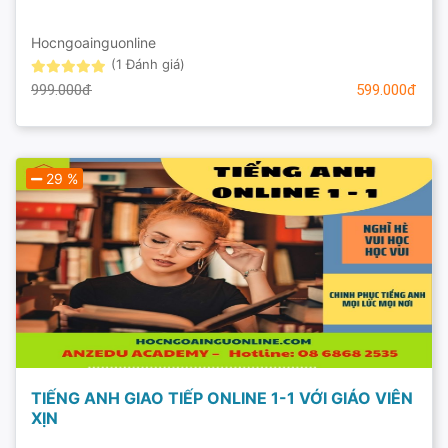
Hocngoainguonline
(1 Đánh giá)
999.000đ
599.000đ
29 %
TIẾNG ANH GIAO TIẾP ONLINE 1-1 VỚI GIÁO VIÊN
XỊN