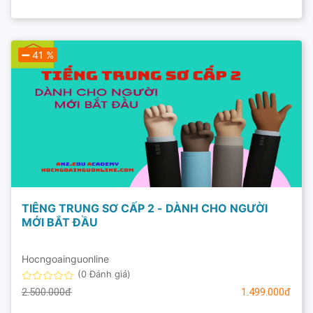
41 %
TIÊNG TRUNG SƠ CẤP 2 - DÀNH CHO NGƯỜI
MỚI BẮT ĐẦU
Hocngoainguonline
(0 Đánh giá)
2.500.000đ
1.499.000đ