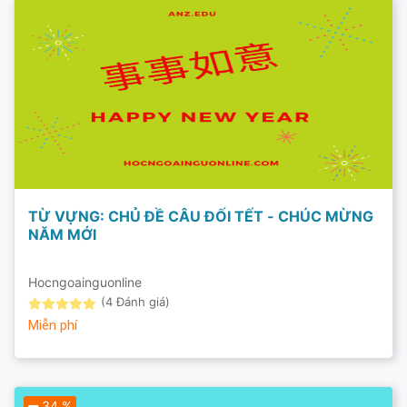
TỪ VỰNG: CHỦ ĐỀ CÂU ĐỐI TẾT - CHÚC MỪNG
NĂM MỚI
Hocngoainguonline
(4 Đánh giá)
Miễn phí
34 %