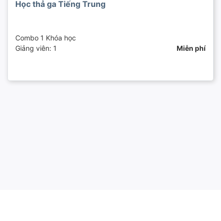
Học thả ga Tiếng Trung
Combo 1 Khóa học
Giảng viên: 1
Miễn phí
© Học ngoại ngữ online - @Bản quyền thuộc
Hocngoainguonline - Phá tan mọi rào cản ngôn ngữ -
Break all