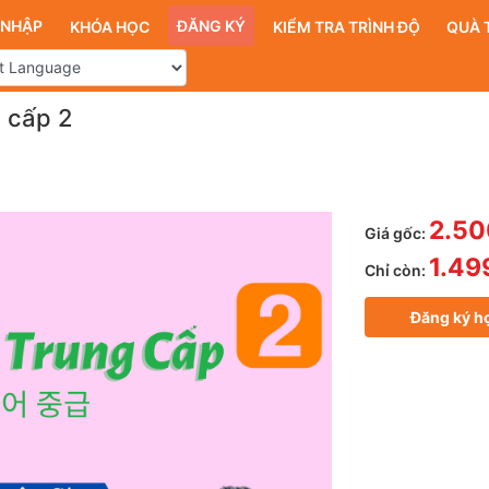
 NHẬP
ĐĂNG KÝ
KHÓA HỌC
KIỂM TRA TRÌNH ĐỘ
QUÀ 
g cấp 2
2.50
Giá gốc:
1.49
Chỉ còn:
Đăng ký h