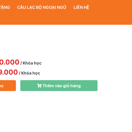
TẶNG
CÂU LẠC BỘ NGOẠI NGỮ
LIÊN HỆ
0.000
/ Khóa học
9.000
/ Khóa học
ọc
Thêm vào giỏ hàng