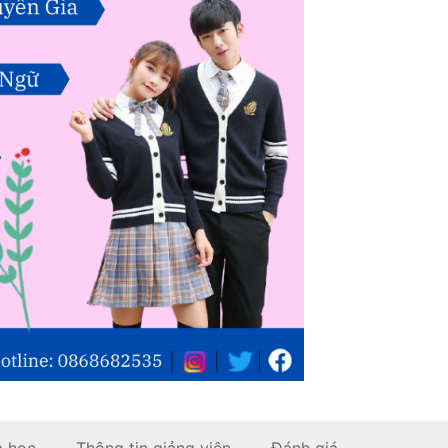
a học
Thông tin giảng viên
Đánh giá