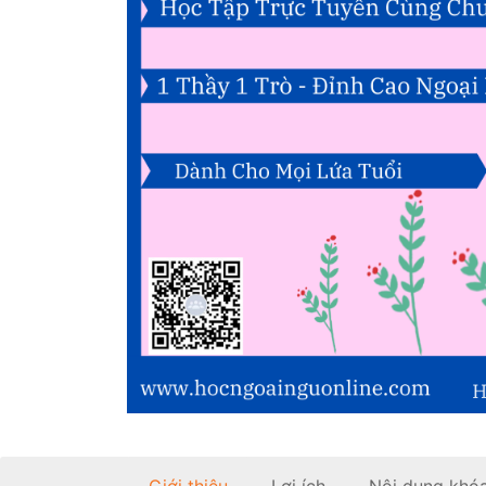
Giới thiệu
Lợi ích
Nội dung khó